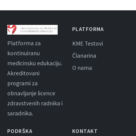
PLATFORMA
Platforma za
KME Testovi
kontinuiranu
Članarina
medicinsku edukaciju.
O nama
Akreditovani
programi za
obnavljanje licence
zdravstvenih radnika i
saradnika.
PODRŠKA
KONTAKT