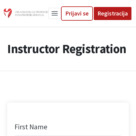
Prijavi se
Registracija
Instructor Registration
First Name