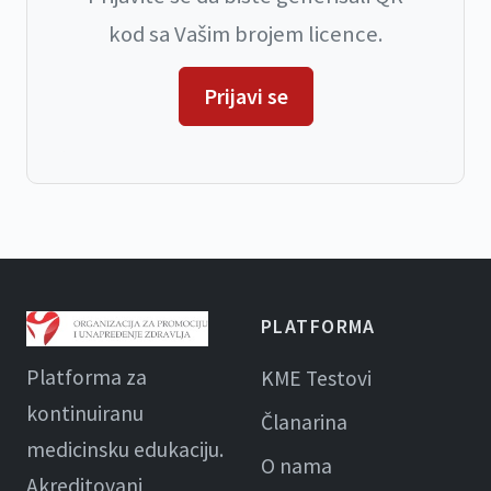
kod sa Vašim brojem licence.
Prijavi se
PLATFORMA
Platforma za
KME Testovi
kontinuiranu
Članarina
medicinsku edukaciju.
O nama
Akreditovani