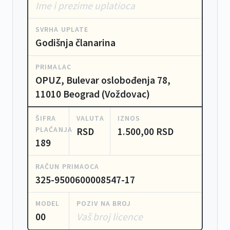
Ime i prezime uplatioca
SVRHA UPLATE
Godišnja članarina
PRIMALAC
OPUZ, Bulevar oslobođenja 78,
11010 Beograd (Voždovac)
ŠIFRA
VALUTA
IZNOS
PLAĆANJA
RSD
1.500,00 RSD
189
RAČUN PRIMAOCA
325-9500600008547-17
MODEL
POZIV NA BROJ
00
Vaš broj licence