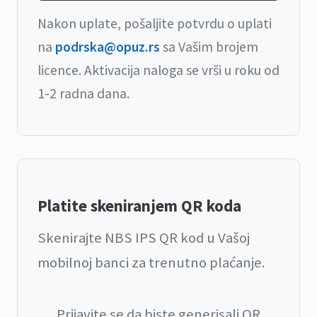
Nakon uplate, pošaljite potvrdu o uplati
na
podrska@opuz.rs
sa Vašim brojem
licence. Aktivacija naloga se vrši u roku od
1-2 radna dana.
Platite skeniranjem QR koda
Skenirajte NBS IPS QR kod u Vašoj
mobilnoj banci za trenutno plaćanje.
Prijavite se da biste generisali QR