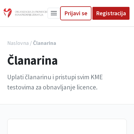
Prijavi se
Registracija
Naslovna
/
Članarina
Članarina
Uplati članarinu i pristupi svim KME
testovima za obnavljanje licence.