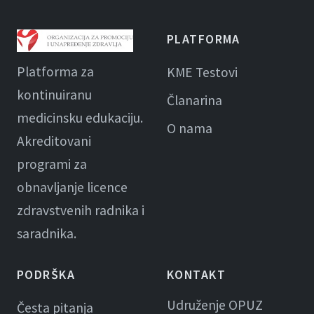
PLATFORMA
Platforma za
KME Testovi
kontinuiranu
Članarina
medicinsku edukaciju.
O nama
Akreditovani
programi za
obnavljanje licence
zdravstvenih radnika i
saradnika.
PODRŠKA
KONTAKT
Udruženje OPUZ
Česta pitanja