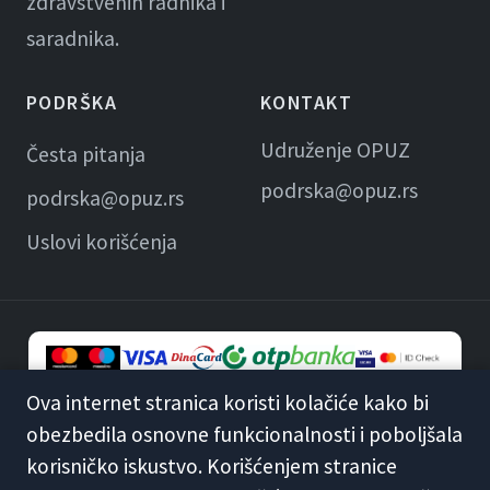
zdravstvenih radnika i
saradnika.
PODRŠKA
KONTAKT
Udruženje OPUZ
Česta pitanja
podrska@opuz.rs
podrska@opuz.rs
Uslovi korišćenja
Ova internet stranica koristi kolačiće kako bi
obezbedila osnovne funkcionalnosti i poboljšala
© 2026 KME Opuz · Udruženje OPUZ
korisničko iskustvo. Korišćenjem stranice
Opšti uslovi korišćenja