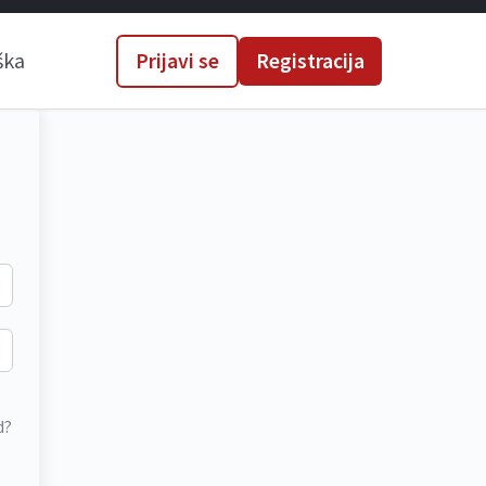
ška
Prijavi se
Registracija
d?