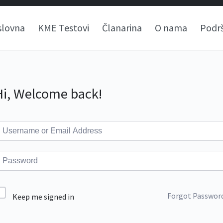
slovna
KME Testovi
Članarina
O nama
Podr
Hi, Welcome back!
Forgot Passwor
Keep me signed in