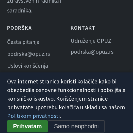
zdravstvenih radnika i
saradnika.
PODRŠKA
KONTAKT
Udruženje OPUZ
Česta pitanja
podrska@opuz.rs
podrska@opuz.rs
Uslovi korišćenja
Ova internet stranica koristi kolačiće kako bi
obezbedila osnovne funkcionalnosti i poboljšala
korisničko iskustvo. Korišćenjem stranice
prihvatate upotrebu kolačića u skladu sa našom
Politikom privatnosti
.
© 2026 KME Opuz · Udruženje OPUZ
Prihvatam
Samo neophodni
Opšti uslovi korišćenja