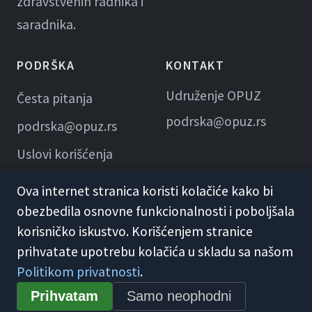
zdravstvenih radnika i
saradnika.
PODRŠKA
KONTAKT
Udruženje OPUZ
Česta pitanja
podrska@opuz.rs
podrska@opuz.rs
Uslovi korišćenja
Ova internet stranica koristi kolačiće kako bi
obezbedila osnovne funkcionalnosti i poboljšala
korisničko iskustvo. Korišćenjem stranice
prihvatate upotrebu kolačića u skladu sa našom
Politikom privatnosti
.
© 2026 KME Opuz · Udruženje OPUZ
Prihvatam
Samo neophodni
Opšti uslovi korišćenja