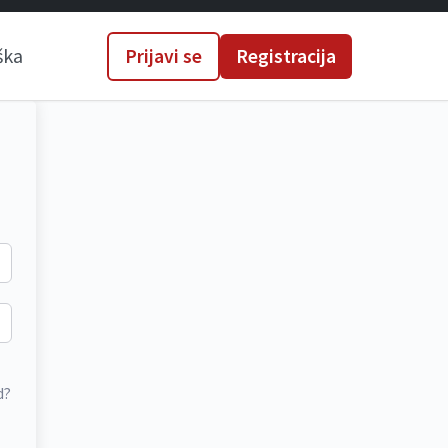
ška
Prijavi se
Registracija
d?