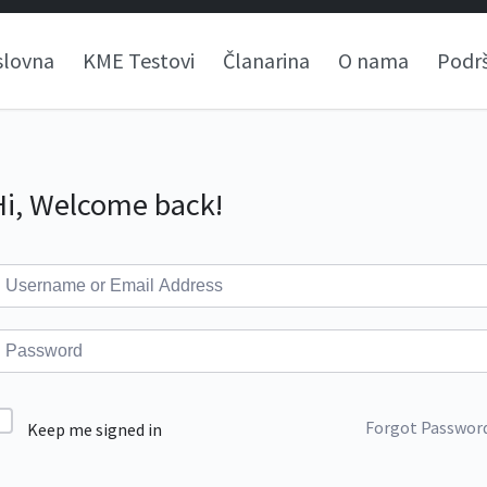
slovna
KME Testovi
Članarina
O nama
Podr
Hi, Welcome back!
Forgot Passwor
Keep me signed in