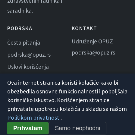
zdravstvenih radnika i
saradnika.
PODRŠKA
KONTAKT
Udruženje OPUZ
Česta pitanja
podrska@opuz.rs
podrska@opuz.rs
Uslovi korišćenja
Ova internet stranica koristi kolačiće kako bi
obezbedila osnovne funkcionalnosti i poboljšala
korisničko iskustvo. Korišćenjem stranice
prihvatate upotrebu kolačića u skladu sa našom
Politikom privatnosti
.
© 2026 KME Opuz · Udruženje OPUZ
Prihvatam
Samo neophodni
Opšti uslovi korišćenja