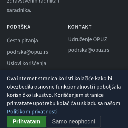
zdravstvenih radnika i
saradnika.
PODRŠKA
KONTAKT
Udruženje OPUZ
Česta pitanja
podrska@opuz.rs
podrska@opuz.rs
Uslovi korišćenja
Ova internet stranica koristi kolačiće kako bi
obezbedila osnovne funkcionalnosti i poboljšala
korisničko iskustvo. Korišćenjem stranice
prihvatate upotrebu kolačića u skladu sa našom
Politikom privatnosti
.
© 2026 KME Opuz · Udruženje OPUZ
Prihvatam
Samo neophodni
Opšti uslovi korišćenja