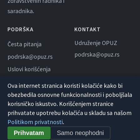
zdravstvenih radnika i
saradnika.
PODRŠKA
KONTAKT
Udruženje OPUZ
Česta pitanja
podrska@opuz.rs
podrska@opuz.rs
Uslovi korišćenja
Ova internet stranica koristi kolačiće kako bi
obezbedila osnovne funkcionalnosti i poboljšala
korisničko iskustvo. Korišćenjem stranice
prihvatate upotrebu kolačića u skladu sa našom
Politikom privatnosti
.
© 2026 KME Opuz · Udruženje OPUZ
Prihvatam
Samo neophodni
Opšti uslovi korišćenja