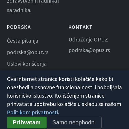
zdravstvenih radnika i
saradnika.
PODRŠKA
KONTAKT
Udruženje OPUZ
Česta pitanja
podrska@opuz.rs
podrska@opuz.rs
Uslovi korišćenja
Ova internet stranica koristi kolačiće kako bi
obezbedila osnovne funkcionalnosti i poboljšala
korisničko iskustvo. Korišćenjem stranice
prihvatate upotrebu kolačića u skladu sa našom
Politikom privatnosti
.
© 2026 KME Opuz · Udruženje OPUZ
Prihvatam
Samo neophodni
Opšti uslovi korišćenja