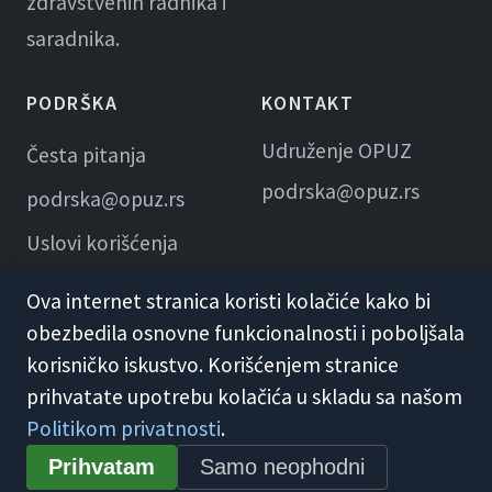
zdravstvenih radnika i
saradnika.
PODRŠKA
KONTAKT
Udruženje OPUZ
Česta pitanja
podrska@opuz.rs
podrska@opuz.rs
Uslovi korišćenja
Ova internet stranica koristi kolačiće kako bi
obezbedila osnovne funkcionalnosti i poboljšala
korisničko iskustvo. Korišćenjem stranice
prihvatate upotrebu kolačića u skladu sa našom
Politikom privatnosti
.
© 2026 KME Opuz · Udruženje OPUZ
Prihvatam
Samo neophodni
Opšti uslovi korišćenja