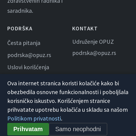
zdravstvenih radnika i
saradnika.
PODRŠKA
KONTAKT
Udruženje OPUZ
Česta pitanja
podrska@opuz.rs
podrska@opuz.rs
Uslovi korišćenja
Ova internet stranica koristi kolačiće kako bi
obezbedila osnovne funkcionalnosti i poboljšala
korisničko iskustvo. Korišćenjem stranice
prihvatate upotrebu kolačića u skladu sa našom
Politikom privatnosti
.
© 2026 KME Opuz · Udruženje OPUZ
Prihvatam
Samo neophodni
Opšti uslovi korišćenja