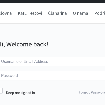
slovna
KME Testovi
Članarina
O nama
Podr
Hi, Welcome back!
Forgot Passwor
Keep me signed in