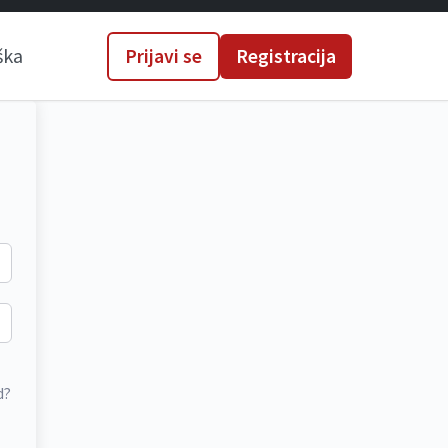
ška
Prijavi se
Registracija
d?