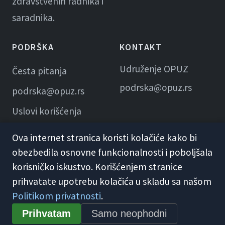
zdravstvenih radnika i
saradnika.
PODRŠKA
KONTAKT
Udruženje OPUZ
Česta pitanja
podrska@opuz.rs
podrska@opuz.rs
Uslovi korišćenja
Ova internet stranica koristi kolačiće kako bi
obezbedila osnovne funkcionalnosti i poboljšala
korisničko iskustvo. Korišćenjem stranice
prihvatate upotrebu kolačića u skladu sa našom
Politikom privatnosti
.
© 2026 KME Opuz · Udruženje OPUZ
Prihvatam
Samo neophodni
Opšti uslovi korišćenja