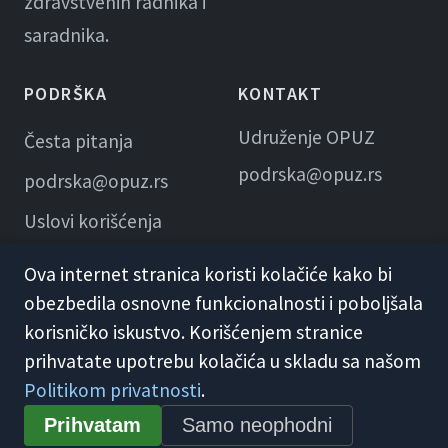
zdravstvenih radnika i
saradnika.
PODRŠKA
KONTAKT
Udruženje OPUZ
Česta pitanja
podrska@opuz.rs
podrska@opuz.rs
Uslovi korišćenja
Ova internet stranica koristi kolačiće kako bi
obezbedila osnovne funkcionalnosti i poboljšala
korisničko iskustvo. Korišćenjem stranice
prihvatate upotrebu kolačića u skladu sa našom
Politikom privatnosti
.
© 2026 KME Opuz · Udruženje OPUZ
Prihvatam
Samo neophodni
Opšti uslovi korišćenja