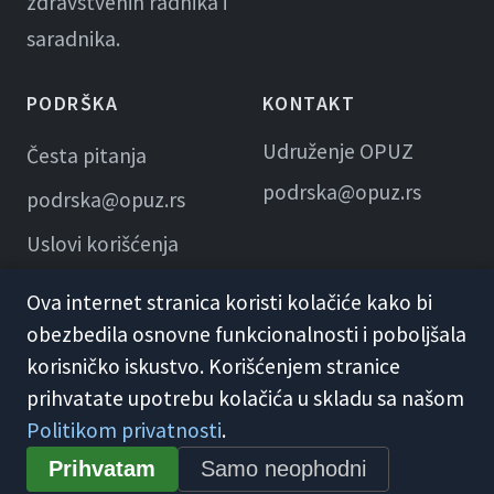
zdravstvenih radnika i
saradnika.
PODRŠKA
KONTAKT
Udruženje OPUZ
Česta pitanja
podrska@opuz.rs
podrska@opuz.rs
Uslovi korišćenja
Ova internet stranica koristi kolačiće kako bi
obezbedila osnovne funkcionalnosti i poboljšala
korisničko iskustvo. Korišćenjem stranice
prihvatate upotrebu kolačića u skladu sa našom
Politikom privatnosti
.
© 2026 KME Opuz · Udruženje OPUZ
Prihvatam
Samo neophodni
Opšti uslovi korišćenja