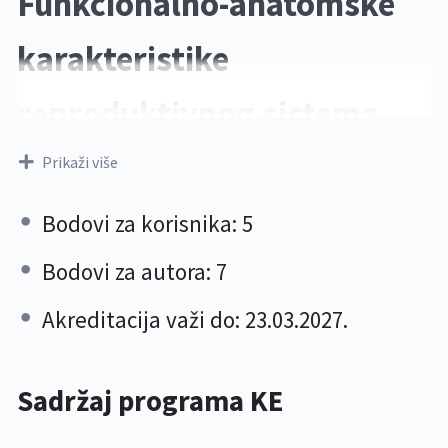
Funkcionalno-anatomske
karakteristike
reproduktivnog sistema
žene – osnovna znanja za
Prikaži više
medicinske sestre i
Bodovi za korisnika: 5
zdravstvene tehničare
Bodovi za autora: 7
Akreditacija važi do: 23.03.2027.
Cilj ovog programa KE:
Povećanje nivoa
znanja o funkcionalno-anatomskim
karakteristikama reproduktivnog
Sadržaj programa KE
sistema žene