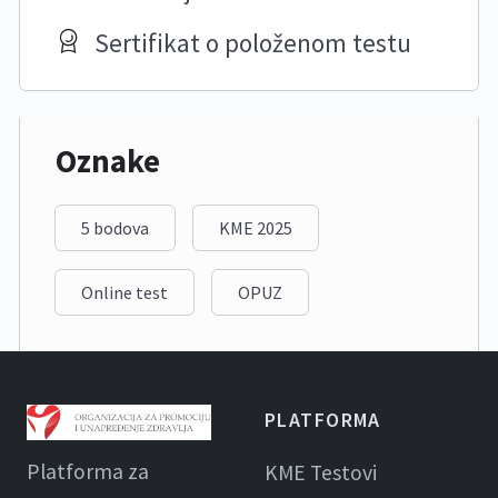
Prolaznost:
60%
Sertifikat o položenom testu
Literatura:
Funkcionalno-anatomske
karakteristike reproduktivnog sistema
žene – osnovna znanja za medicinske
Oznake
sestre i zdravstvene tehničare (PDF)
5 bodova
KME 2025
Online test
OPUZ
PLATFORMA
Platforma za
KME Testovi