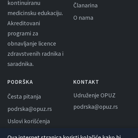
kontinuiranu
Članarina
medicinsku edukaciju.
O nama
Akreditovani
programi za
obnavljanje licence
zdravstvenih radnika i
saradnika.
PODRŠKA
KONTAKT
Udruženje OPUZ
Česta pitanja
podrska@opuz.rs
podrska@opuz.rs
Uslovi korišćenja
Ova internet stranica koristi kolačiće kako bi