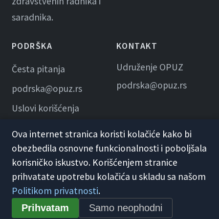
zdravstvenih radnika i
saradnika.
PODRŠKA
KONTAKT
Udruženje OPUZ
Česta pitanja
podrska@opuz.rs
podrska@opuz.rs
Uslovi korišćenja
Ova internet stranica koristi kolačiće kako bi
obezbedila osnovne funkcionalnosti i poboljšala
korisničko iskustvo. Korišćenjem stranice
prihvatate upotrebu kolačića u skladu sa našom
Politikom privatnosti
.
© 2026 KME Opuz · Udruženje OPUZ
Prihvatam
Samo neophodni
Opšti uslovi korišćenja