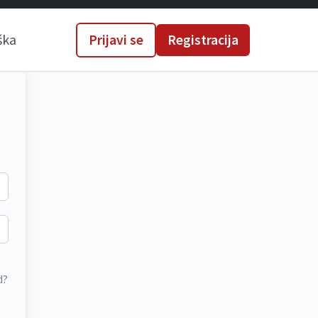
ška
Prijavi se
Registracija
d?