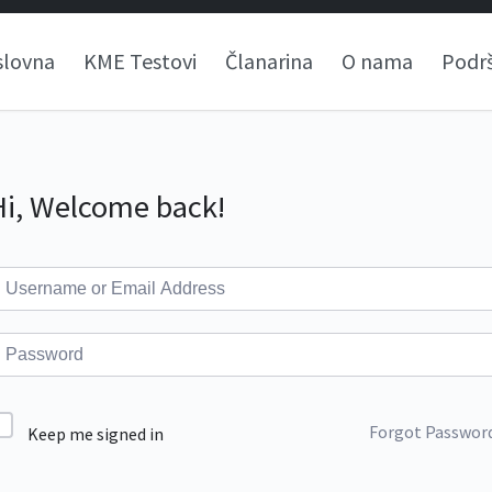
slovna
KME Testovi
Članarina
O nama
Podr
Hi, Welcome back!
Forgot Passwor
Keep me signed in