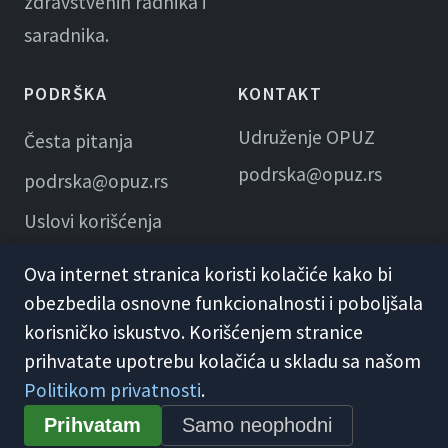
zdravstvenih radnika i
saradnika.
PODRŠKA
KONTAKT
Udruženje OPUZ
Česta pitanja
podrska@opuz.rs
podrska@opuz.rs
Uslovi korišćenja
Ova internet stranica koristi kolačiće kako bi
obezbedila osnovne funkcionalnosti i poboljšala
korisničko iskustvo. Korišćenjem stranice
prihvatate upotrebu kolačića u skladu sa našom
Politikom privatnosti
.
© 2026 KME Opuz · Udruženje OPUZ
Prihvatam
Samo neophodni
Opšti uslovi korišćenja