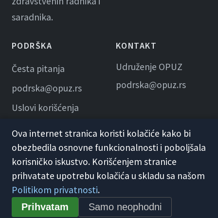
zdravstvenih radnika i
saradnika.
PODRŠKA
KONTAKT
Udruženje OPUZ
Česta pitanja
podrska@opuz.rs
podrska@opuz.rs
Uslovi korišćenja
Ova internet stranica koristi kolačiće kako bi
obezbedila osnovne funkcionalnosti i poboljšala
korisničko iskustvo. Korišćenjem stranice
prihvatate upotrebu kolačića u skladu sa našom
Politikom privatnosti
.
© 2026 KME Opuz · Udruženje OPUZ
Prihvatam
Samo neophodni
Opšti uslovi korišćenja