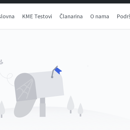
slovna
KME Testovi
Članarina
O nama
Podr