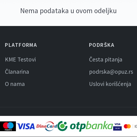
Nema podataka u ovom odeljku
PLATFORMA
PODRŠKA
KME Testovi
Česta pitanja
Članarina
podrska@opuz.rs
O nama
Uslovi korišćenja