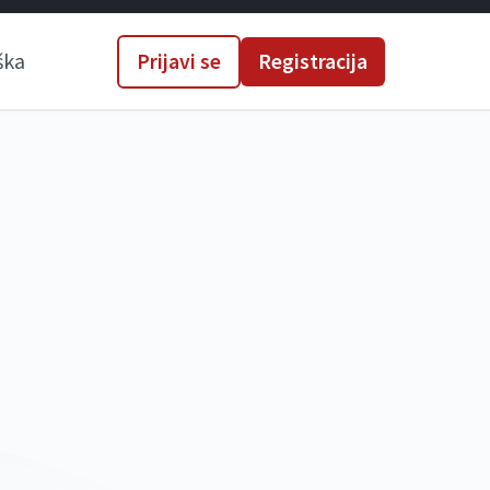
ška
Prijavi se
Registracija