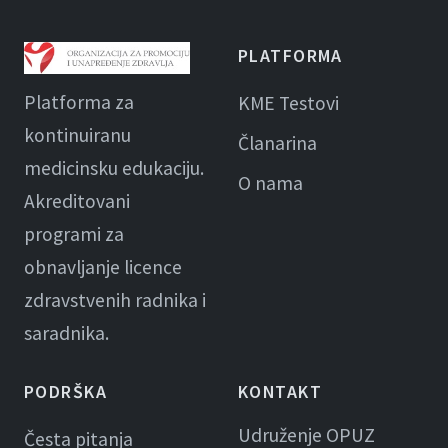
PLATFORMA
Platforma za
KME Testovi
kontinuiranu
Članarina
medicinsku edukaciju.
O nama
Akreditovani
programi za
obnavljanje licence
zdravstvenih radnika i
saradnika.
PODRŠKA
KONTAKT
Udruženje OPUZ
Česta pitanja