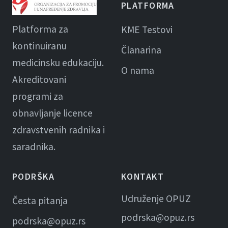
PLATFORMA
Platforma za
KME Testovi
kontinuiranu
Članarina
medicinsku edukaciju.
O nama
Akreditovani
programi za
obnavljanje licence
zdravstvenih radnika i
saradnika.
PODRŠKA
KONTAKT
Udruženje OPUZ
Česta pitanja
podrska@opuz.rs
podrska@opuz.rs